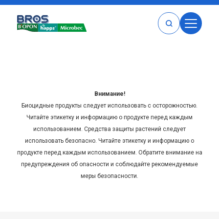
ДОМ
ПРОДУКТЫ
BROS
BOPON
MICROBEC
HAPPS
BOPON ПРОДУКТЫ
Внимание!
BROS ПРОДУКТЫ
Биоцидные продукты следует использовать с осторожностью.
HAPPS ПРОДУКТЫ
Читайте этикетку и информацию о продукте перед каждым
использованием. Средства защиты растений следует
MICROBEC ПРОДУКТЫ
использовать безопасно. Читайте этикетку и информацию о
КАТАЛОГИ
продукте перед каждым использованием. Обратите внимание на
ГДЕ КУПИТЬ
предупреждения об опасности и соблюдайте рекомендуемые
КАРЬЕРА
меры безопасности.
О НАС
КОНТАКТ