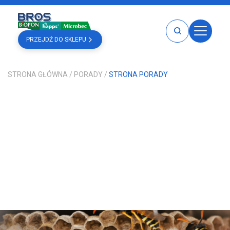
PRZEJDŹ DO SKLEPU
HOME
STRONA GŁÓWNA
/
PORADY
/
STRONA PORADY
PRODUKTY
BROS
BOPON
MICROBEC
HAPPS
PRODUKTY BROS
PRODUKTY BOPON
PRODUKTY HAPPS
PRODUKTY MICROBEC
KATALOGI
GDZIE KUPIĆ
PORADY
O NAS
KARIERA