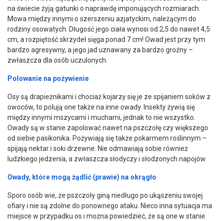
na świecie żyją gatunki o naprawdę imponujących rozmiarach.
Mowa między innymi o szerszeniu azjatyckim, należącym do
rodziny osowatych. Długość jego ciała wynosi od 2,5 do nawet 4,5
cm, a rozpiętość skrzydeł sięga ponad 7 cm! Owad jest przy tym
bardzo agresywny, a jego jad uznawany za bardzo groźny –
zwłaszcza dla osób uczulonych.
Polowanie na pożywienie
Osy są drapieżnikami i chociaż kojarzy się je ze spijaniem soków z
owoców, to polują one także na inne owady. Insekty żywią się
między innymi mszycami i muchami, jednak to nie wszystko.
Owady są w stanie zapolować nawet na pszczołę czy większego
od siebie pasikonika. Pożywiają się także pokarmem roślinnym –
spijają nektar i soki drzewne. Nie odmawiają sobie również
ludzkiego jedzenia, a zwłaszcza słodyczy i słodzonych napojów.
Owady, które mogą żądlić (prawie) na okrągło
Sporo osób wie, że pszczoły giną niedługo po ukąszeniu swojej
ofiary i nie są zdolne do ponownego ataku. Nieco inna sytuacja ma
miejsce w przypadku os i można powiedzieć, że są one w stanie