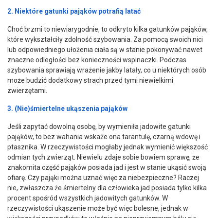
2. Niektóre gatunki pająków potrafią latać
Choć brzmi to niewiarygodnie, to odkryto kilka gatunków pająków,
które wykształciły zdolność szybowania. Za pomocą swoich nici
lub odpowiedniego ułożenia ciała są w stanie pokonywać nawet
znaczne odległości bez konieczności wspinaczki. Podczas
szybowania sprawiają wrażenie jakby latały, co u niektórych osób
może budzić dodatkowy strach przed tymi niewielkimi
zwierzętami.
3. (Nie)śmiertelne ukąszenia pająków
Jeśli zapytać dowolną osobę, by wymieniła jadowite gatunki
pająków, to bez wahania wskaże ona tarantulę, czarną wdowę i
ptasznika. W rzeczywistości mogłaby jednak wymienić większość
odmian tych zwierząt. Niewielu zdaje sobie bowiem sprawę, że
znakomita część pająków posiada jad i jest w stanie ukąsić swoją
ofiarę. Czy pająki można uznać więc za niebezpieczne? Raczej
nie, zwłaszcza że śmiertelny dla człowieka jad posiada tylko kilka
procent spośród wszystkich jadowitych gatunków. W
rzeczywistości ukąszenie może być więc bolesne, jednak w