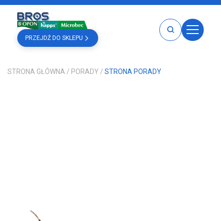
PRZEJDŹ DO SKLEPU
HOME
STRONA GŁÓWNA
/
PORADY
/
STRONA PORADY
PRODUKTY
BROS
BOPON
MICROBEC
HAPPS
PRODUKTY BROS
PRODUKTY BOPON
PRODUKTY HAPPS
PRODUKTY MICROBEC
KATALOGI
GDZIE KUPIĆ
PORADY
O NAS
KARIERA