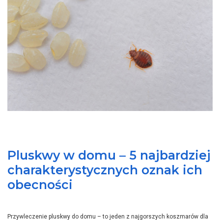
Pluskwy w domu – 5 najbardziej
charakterystycznych oznak ich
obecności
Przywleczenie pluskwy do domu – to jeden z najgorszych koszmarów dla