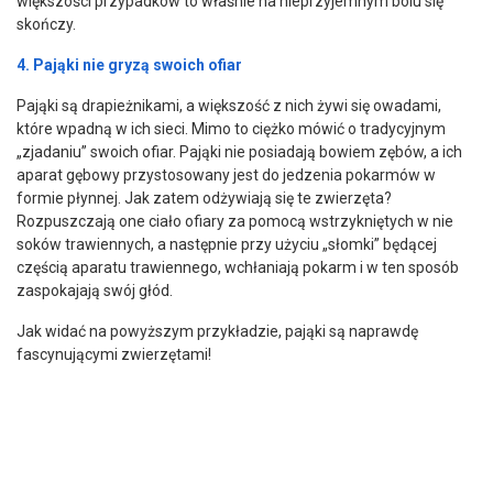
większości przypadków to właśnie na nieprzyjemnym bólu się
skończy.
4. Pająki nie gryzą swoich ofiar
Pająki są drapieżnikami, a większość z nich żywi się owadami,
które wpadną w ich sieci. Mimo to ciężko mówić o tradycyjnym
„zjadaniu” swoich ofiar. Pająki nie posiadają bowiem zębów, a ich
aparat gębowy przystosowany jest do jedzenia pokarmów w
formie płynnej. Jak zatem odżywiają się te zwierzęta?
Rozpuszczają one ciało ofiary za pomocą wstrzykniętych w nie
soków trawiennych, a następnie przy użyciu „słomki” będącej
częścią aparatu trawiennego, wchłaniają pokarm i w ten sposób
zaspokajają swój głód.
Jak widać na powyższym przykładzie, pająki są naprawdę
fascynującymi zwierzętami!