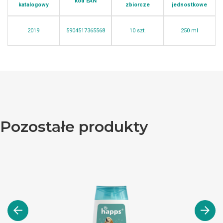
kod EAN
katalogowy
zbiorcze
jednostkowe
2019
5904517365568
10 szt.
250 ml
Pozostałe produkty