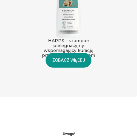
HAPPS – szampon
pielęgnacyjny
wspomagający kurację
przeciw ektopasożytom
dla psów i szczeniąt
ZOBACZ WIĘCEJ
Uwaga!