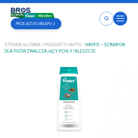
PRZEJDŹ DO SKLEPU
HOME
STRONA GŁÓWNA
/
PRODUKTY HAPPS
/
HAPPS – SZAMPON
PRODUKTY
DLA PSÓW ZWALCZAJĄCY PCHŁY I KLESZCZE
BROS
BOPON
MICROBEC
HAPPS
PRODUKTY BROS
PRODUKTY BOPON
PRODUKTY HAPPS
PRODUKTY MICROBEC
KATALOGI
GDZIE KUPIĆ
PORADY
O NAS
KARIERA