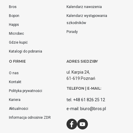
Bros
Kalendarz nawożenia
Bopon
Kalendarz występowania
szkodników
Happs
Porady
Microbec
Gdzie kupić
Katalogi do pobrania
O FIRMIE
ADRES SIEDZIBY
ul. Karpia 24,
O nas
61-619 Poznań
Kontakt
TELEFON | E-MAIL:
Polityka prywatności
tel. +48 61 826 25 12
Kariera
e-mail: biuro@bros.pl
Aktualności
Informacja odnośnie ZDR